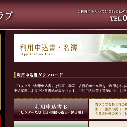
「住友クラブ利用申込書」は洋室・和室・多目的ホール等をご利用される
申込状況により申込書書式が異なります。ご利用方法等を確認の上、お申