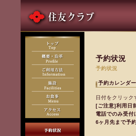
予約状況
予約状況
予約カレンダ
日付をクリック
[ご注意]利用
電話でのみ受付
6ヶ月先まで予