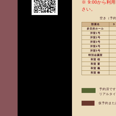
※ 9:00から
さい。
空き（予約
部屋名
9
多目的ホール
洋室1号
洋室2号
洋室3号
洋室4号
洋室5号
特別会議室
和室 桜
和室 菫
和室 楓
和室 椿
予約済です
リアルタイ
仮予約また