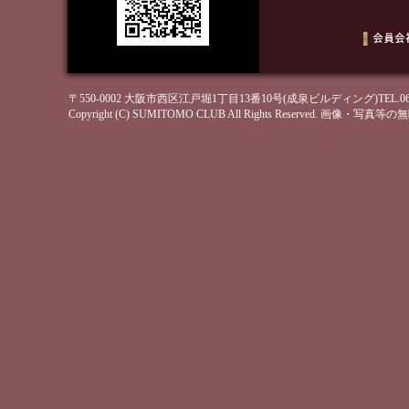
〒550-0002 大阪市西区江戸堀1丁目13番10号(成泉ビルディング)TEL.06-6443-
Copyright (C) SUMITOMO CLUB All Rights Reserved. 画像・写